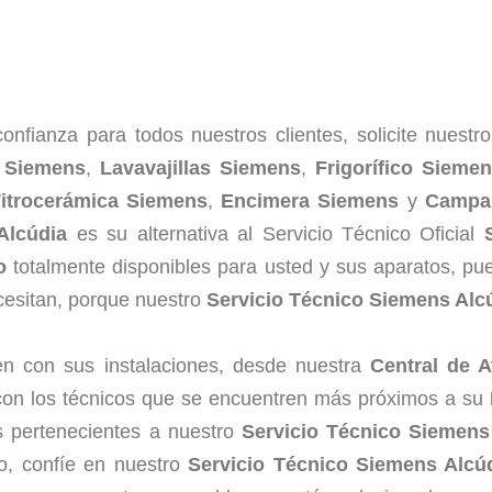
onfianza para todos nuestros clientes, solicite nuestr
 Siemens
,
Lavavajillas Siemens
,
Frigorífico Sieme
itrocerámica Siemens
,
Encimera Siemens
y
Campan
Alcúdia
es su alternativa al Servicio Técnico Oficial
o
totalmente disponibles para usted y sus aparatos, pu
ecesitan, porque nuestro
Servicio Técnico Siemens Alc
n con sus instalaciones, desde nuestra
Central de 
con los técnicos que se encuentren más próximos a su
s pertenecientes a nuestro
Servicio Técnico Siemens
io, confíe en nuestro
Servicio Técnico Siemens Alcú