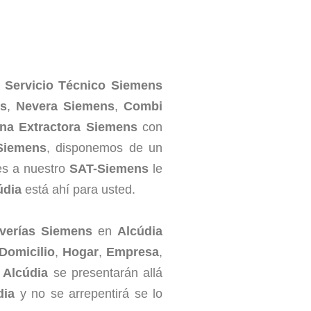
o
Servicio Técnico Siemens
ns
,
Nevera Siemens
,
Combi
a Extractora Siemens
con
Siemens
, disponemos de un
es a nuestro
SAT-Siemens
le
údia
está ahí para usted.
Averías Siemens
en
Alcúdia
Domicilio
,
Hogar
,
Empresa
,
 Alcúdia
se presentarán allá
dia
y no se arrepentirá se lo