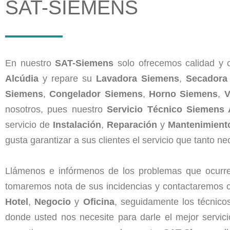
SAT-SIEMENS
En nuestro
SAT-Siemens
solo ofrecemos calidad y c
Alcúdia
y repare su
Lavadora Siemens
,
Secadora
Siemens
,
Congelador Siemens
,
Horno Siemens
,
V
nosotros, pues nuestro
Servicio Técnico Siemens 
servicio de
Instalación
,
Reparación
y
Mantenimient
gusta garantizar a sus clientes el servicio que tanto n
Llámenos e infórmenos de los problemas que ocurre
tomaremos nota de sus incidencias y contactaremos 
Hotel
,
Negocio
y
Oficina
, seguidamente los técnico
donde usted nos necesite para darle el mejor servic